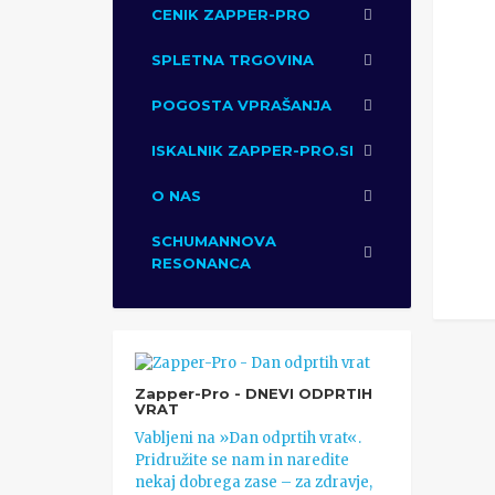
CENIK ZAPPER-PRO
SPLETNA TRGOVINA
POGOSTA VPRAŠANJA
ISKALNIK ZAPPER-PRO.SI
O NAS
SCHUMANNOVA
RESONANCA
Zapper-Pro - DNEVI ODPRTIH
VRAT
Vabljeni na »Dan odprtih vrat«.
Pridružite se nam in naredite
nekaj dobrega zase – za zdravje,