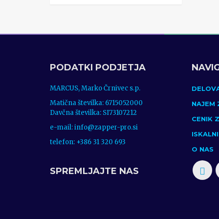
PODATKI PODJETJA
NAVI
MARCUS, Marko Črnivec s.p.
DELOVA
Matična številka: 6715052000
NAJEM 
Davčna številka: SI73107212
CENIK 
e-mail: info@zapper-pro.si
ISKALN
telefon: +386 31 320 693
O NAS
SPREMLJAJTE NAS