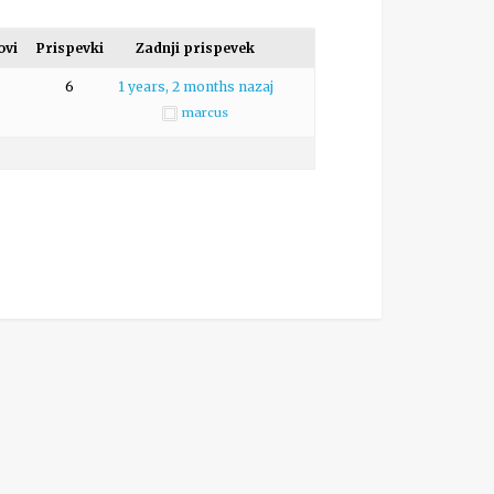
ovi
Prispevki
Zadnji prispevek
6
1 years, 2 months nazaj
marcus