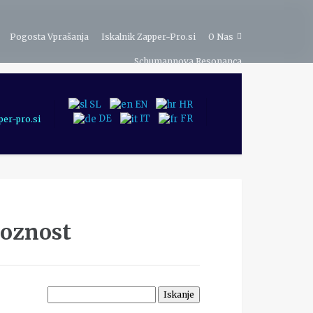
Pogosta Vprašanja
Iskalnik Zapper-Pro.si
O Nas
Schumannova Resonanca
SL
EN
HR
DE
IT
FR
er-pro.si
ioznost