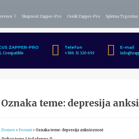
ekvence
Skupnost Zapper-Pro
Cenik Zapper-Pro
Spletna Trgovina
CUS ZAPPER-PRO
Telefon
E-mail
 Compatible
+386 31 320 693
info@zapp
Oznaka teme:
depresija anks
Domov
›
Forumi
›
Oznaka teme: depresija anksioznost
Prikaz teme 1 (od skupno 1)