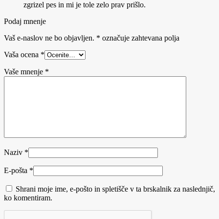
zgrizel pes in mi je tole zelo prav prišlo.
Podaj mnenje
Vaš e-naslov ne bo objavljen.
*
označuje zahtevana polja
Vaša ocena
*
Vaše mnenje
*
Naziv
*
E-pošta
*
Shrani moje ime, e-pošto in spletišče v ta brskalnik za naslednjič,
ko komentiram.