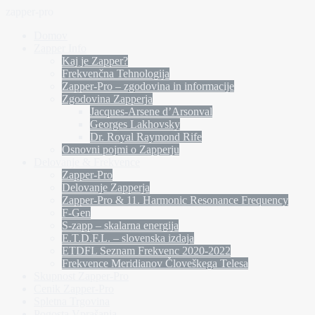
zapper-pro
Domov
Zapper Info
Kaj je Zapper?
Frekvenčna Tehnologija
Zapper-Pro – zgodovina in informacije
Zgodovina Zapperja
Jacques-Arsene d’Arsonval
Georges Lakhovsky
Dr. Royal Raymond Rife
Osnovni pojmi o Zapperju
Delovanje & Frekvence
Zapper-Pro
Delovanje Zapperja
Zapper-Pro & 11. Harmonic Resonance Frequency
F-Gen
S-zapp – skalarna energija
E.T.D.F.L. – slovenska izdaja
ETDFL Seznam Frekvenc 2020-2022
Frekvence Meridianov Človeškega Telesa
Skupnost Zapper-Pro
Cenik Zapper-Pro
Spletna Trgovina
Pogosta Vprašanja