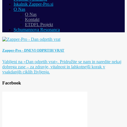
Iskalnik Zapper-Pro.si
O Nas
O Nas
Kontakt
ETDFL Projekt
Schumannova Resonanca
Zapper-Pro - DNEVI ODPRTIH VRAT
Vabljeni na »Dan odprtih vrat«. Pridružite se nam in naredite nekaj
dobrega zase – za zdravje, vitalnost in lahkotnejši korak v
vsakdanjih ciklih življenja.
Facebook