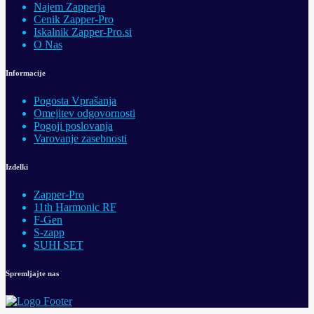
Najem Zapperja
Cenik Zapper-Pro
Iskalnik Zapper-Pro.si
O Nas
Informacije
Pogosta Vprašanja
Omejitev odgovornosti
Pogoji poslovanja
Varovanje zasebnosti
Izdelki
Zapper-Pro
11th Harmonic RF
F-Gen
S-zapp
SUHI SET
Spremljajte nas