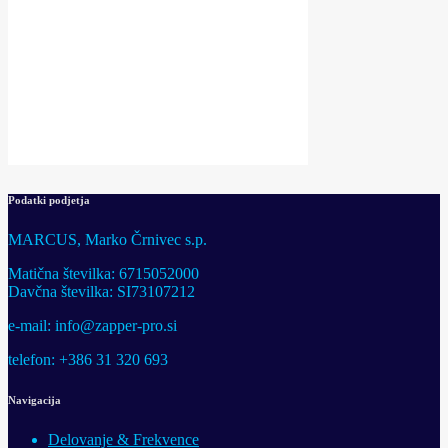
Podatki podjetja
MARCUS, Marko Črnivec s.p.
Matična številka: 6715052000
Davčna številka: SI73107212
e-mail: info@zapper-pro.si
telefon: +386 31 320 693
Navigacija
Delovanje & Frekvence