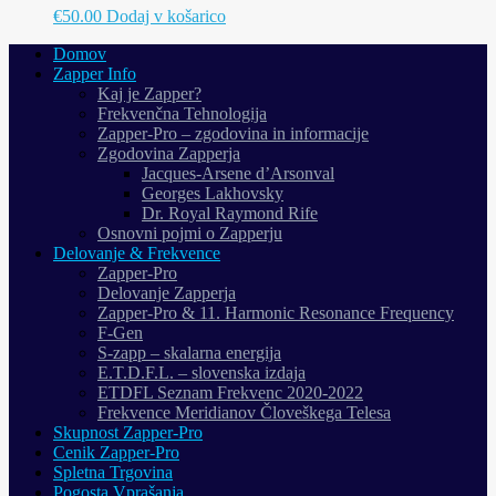
€
50.00
Dodaj v košarico
Domov
Zapper Info
Kaj je Zapper?
Frekvenčna Tehnologija
Zapper-Pro – zgodovina in informacije
Zgodovina Zapperja
Jacques-Arsene d’Arsonval
Georges Lakhovsky
Dr. Royal Raymond Rife
Osnovni pojmi o Zapperju
Delovanje & Frekvence
Zapper-Pro
Delovanje Zapperja
Zapper-Pro & 11. Harmonic Resonance Frequency
F-Gen
S-zapp – skalarna energija
E.T.D.F.L. – slovenska izdaja
ETDFL Seznam Frekvenc 2020-2022
Frekvence Meridianov Človeškega Telesa
Skupnost Zapper-Pro
Cenik Zapper-Pro
Spletna Trgovina
Pogosta Vprašanja