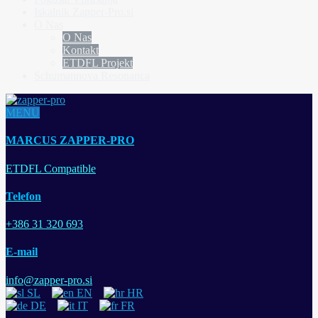
Iskalnik Zapper-Pro.si
O Nas
O Nas
Kontakt
ETDFL Projekt
Schumannova Resonanca
MENU
MARCUS ZAPPER-PRO
ETDFL Compatible
Telefon
+386 31 320 693
E-mail
info@zapper-pro.si
SL
EN
HR
DE
IT
FR